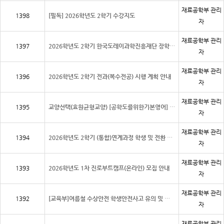
재료공학부 관리
1398
[필독] 2026학년도 2학기 수강지도
자
재료공학부 관리
1397
2026학년도 2학기 한국도레이과학진흥재단 장학생 추천
자
재료공학부 관리
1396
2026학년도 2학기 전과(복수전공) 시행 계획 안내
자
재료공학부 관리
1395
교양선택(효원균형교양) [공학도를위한기본영어] 폐지에 따른 대체과목 지정 안내
자
재료공학부 관리
1394
2026학년도 2학기 (통합)연계과정 학생 및 전환 희망학생 모집 안내
자
재료공학부 관리
1393
2026학년도 1차 진로부트캠프(온라인) 모집 안내
자
재료공학부 관리
1392
[교육부]여름철 수상안전 학생안전사고 유의 및 대학 안전관리 철저 요청
자
재료공학부 관리