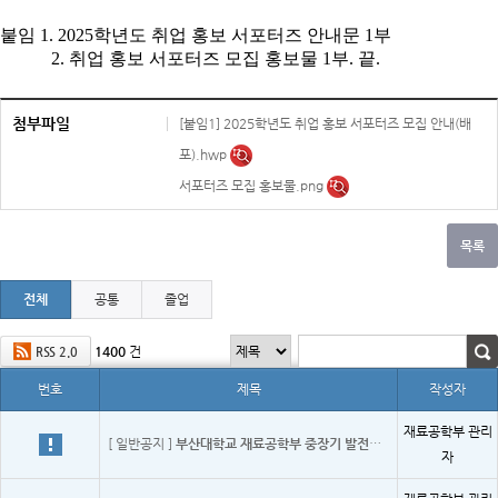
붙임
1. 2025
학년도 취업 홍보 서포터즈 안내문
1
부
2.
취업 홍보 서포터즈 모집 홍보물
1
부
.
끝
.
첨부파일
[붙임1] 2025학년도 취업 홍보 서포터즈 모집 안내(배
포).hwp
서포터즈 모집 홍보물.png
전체
공통
졸업
1400
건
RSS 2.0
번호
제목
작성자
재료공학부 관리
[ 일반공지 ]
부산대학교 재료공학부 중장기 발전계획(2026~2030)
자