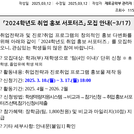
작성일
2025.03.12
수정일
2025.03.12
작성자
재료공학부 관리자
조회수
115
「2024학년도 취업 홍보 서포터즈」 모집 안내(~3/17)
취업전략과 및 진로
?
취업 프로그램의 창의적인 홍보 다변화를
위해 아래와 같이
「
2024
학년도 취업 홍보 서포터즈
」
를 모집하
오니
, 관심있는 학생들의 많은 참여 바랍니다.
?
모집대상
:
학과
(
부
)
재학생으로
‘
팀
(4
인 이내
)’
단위 신청
※
휴
학생
,
졸업유예 학생 제외
?
활동내용
:
취업전략과 진로취업 프로그램 홍보물 제작 등
?
신청기간
:
2025. 3. 10.(
월
) ~ 3. 17.(
월
) 18:00
?
활동기간
: 2025. 4
월
~ 2026. 2
월
?
신청방법
:
학생역량지원시스템
→
비교과
→
참가신청
→
취업 홍보 서포
터즈 선택
,
참가 신청서 제출
?
참가혜택
:
장학금
(
팀
, 1,800
천원
)
및 비교과 마일리지
(10
점
)
지
급
?
기타 세부사항
:
안내문
[
붙임
1]
확인