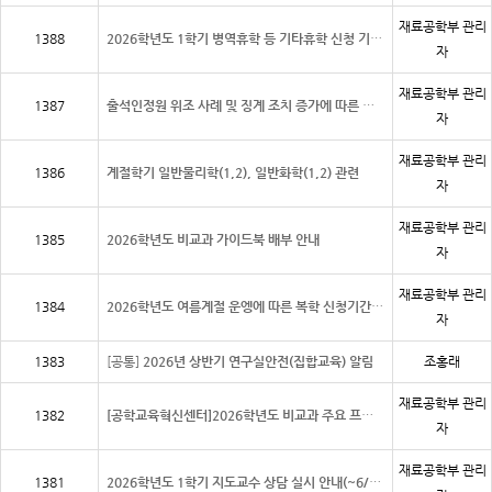
재료공학부 관리
1388
2026학년도 1학기 병역휴학 등 기타휴학 신청 기간 알림
자
재료공학부 관리
1387
출석인정원 위조 사례 및 징계 조치 증가에 따른 학생 계도 강화
자
재료공학부 관리
1386
계절학기 일반물리학(1,2), 일반화학(1,2) 관련
자
재료공학부 관리
1385
2026학년도 비교과 가이드북 배부 안내
자
재료공학부 관리
1384
2026학년도 여름계절 운엥에 따른 복학 신청기간 알림
자
1383
[공통]
2026년 상반기 연구실안전(집합교육) 알림
조홍래
재료공학부 관리
1382
[공학교육혁신센터]2026학년도 비교과 주요 프로그램 안내
자
재료공학부 관리
1381
2026학년도 1학기 지도교수 상담 실시 안내(~6/29)