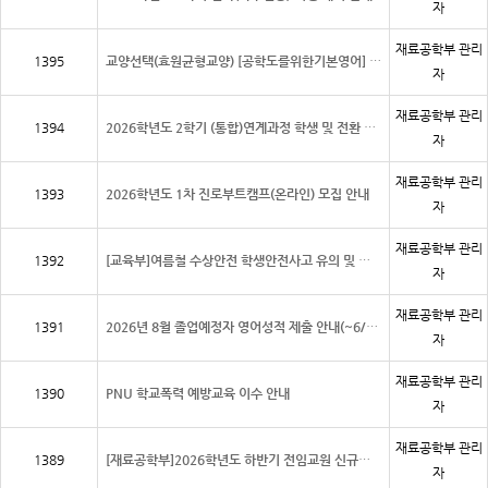
자
재료공학부 관리
1395
교양선택(효원균형교양) [공학도를위한기본영어] 폐지에 따른 대체과목 지정 안내
자
재료공학부 관리
1394
2026학년도 2학기 (통합)연계과정 학생 및 전환 희망학생 모집 안내
자
재료공학부 관리
1393
2026학년도 1차 진로부트캠프(온라인) 모집 안내
자
재료공학부 관리
1392
[교육부]여름철 수상안전 학생안전사고 유의 및 대학 안전관리 철저 요청
자
재료공학부 관리
1391
2026년 8월 졸업예정자 영어성적 제출 안내(~6/20)
자
재료공학부 관리
1390
PNU 학교폭력 예방교육 이수 안내
자
재료공학부 관리
1389
[재료공학부]2026학년도 하반기 전임교원 신규채용 공개강의 안내
자